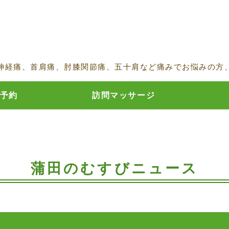
鍼・灸・按摩マッサージ指圧 蒲田の
神経痛、首肩痛、肘膝関節痛、五十肩など痛みでお悩みの方
予約
訪問マッサージ
蒲田のむすびニュース