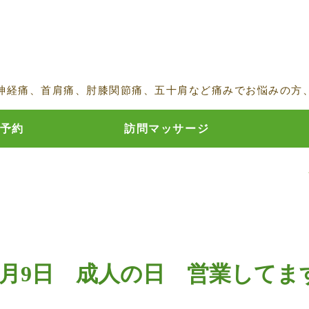
鍼・灸・按摩マッサージ指圧 蒲田の
神経痛、首肩痛、肘膝関節痛、五十肩など痛みでお悩みの方
予約
訪問マッサージ
1月9日 成人の日 営業してま