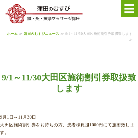
鍼・灸・按摩マ
ホーム
≫
蒲田のむすびニュース
≫ 9/1～11/30大田区施術割引券取扱致します
ホーム
≫
施術料金・ご予約
訪問マッサージ
9/1～11/30大田区施術割引券取扱致
します
アクセス
リクルート
9月1日～11月30日
大田区施術割引券をお持ちの方、患者様負担1000円にて施術致しま
す。